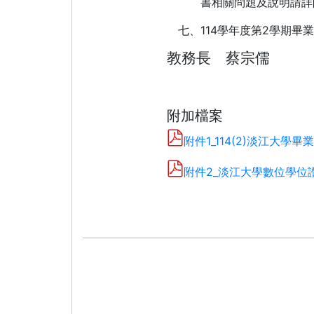
書相關問題及說明請詳
114
2
七、
學年度第
學期畢業
教務長 蔡宗儒
附加檔案
附件1_114(2)淡江大學
附件2_淡江大學數位學位