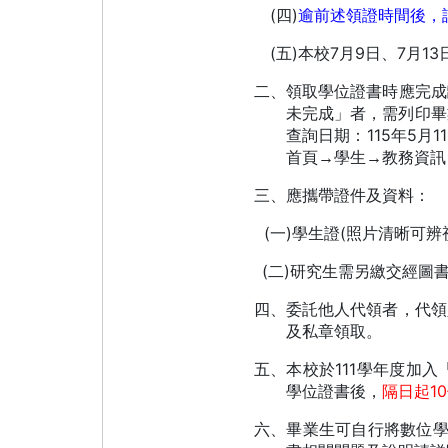
(
)
四
逾前述領證時間後，
(
)
7
9
7
13
五
本校
月
日、
月
二、領取學位證書時應完成
未完成」者，需列印畢
115
5
11
查詢日期：
年
月
首頁→學生→教務資訊
三、應攜帶證件及資料：
(
)
(
一
學生證
照片清晰可辨
(
)
二
研究生需另繳交經圖
四、委託他人代領者，代領
及私章領取。
111
五、本校於
學年度加入
10
學位證書後，
隔日起
六、畢業生可自行將數位