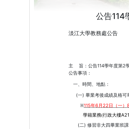
公告11
淡江大學教務處公告
114
2
主
旨：
公告
學年度第
公告事項：
一、
時間、地點：
(
)
一
畢業考後成績及格可
115
6
22
※
年
月
日（一）
A2
學籍業務
(
行政大樓
(
)
二
修習非大四畢業班課