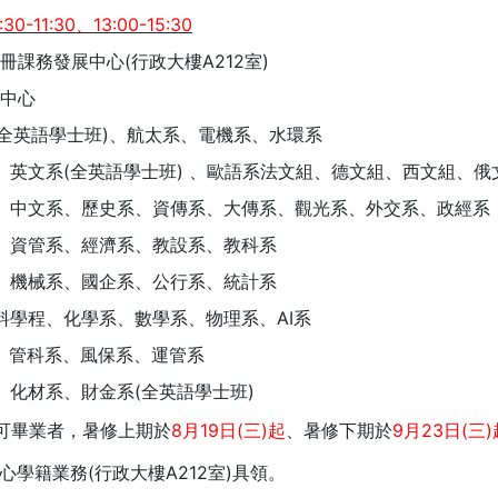
:30-11:30
13:00-15:30
、
(
A212
)
冊課務發展中心
行政大樓
室
中心
)
全英語學士班
、航太系、電機系、水環系
(
)
、英文系
全英語學士班
、歐語系法文組、德文組、西文組、俄
、中文系、歷史系、資傳系、大傳系、觀光系、外交系、政經系
、資管系、經濟系、教設系、教科系
、機械系、國企系、公行系、統計系
AI
料學程、化學系、數學系、物理系、
系
、管科系、風保系、運管系
(
)
、化材系、財金系
全英語學士班
8
19
(
)
9
23
(
)
可畢業者，暑修上期於
月
日
三
起
、暑修下期於
月
日
三
(
A212
)
心學籍業務
行政大樓
室
具領。