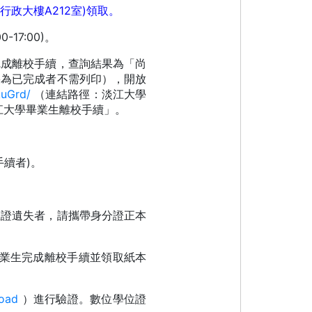
A212
)
行政大
樓
室
領取。
00-17:00)
。
完成離校手續，查詢結果為「尚
果為已完成者不需列印），開放
kuGrd/
（連結路徑：淡江大學
江大學畢業生離校手續
」。
)
手續者
。
生證遺失者，請攜帶身分證正本
業生完成離校手續並領取紙本
load
）進行驗證。數位學位證