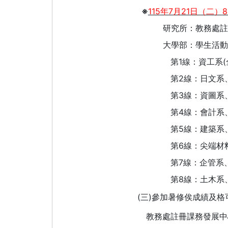
※
115
7
21
8
年
月
日（二）
研究所：教務處註
大學部：學生活動
1
(
第
線：資工系
2
第
線：日文系
3
第
線：資圖系
4
第
線：會計系
5
第
線：建築系
6
第
線：尖端材
7
第
線：企管系
8
第
線：土木系
(
)
三
參加暑修俟成績及格
教務處註冊課務發展中