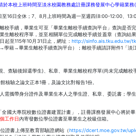
(
請於本校上班時間至淡水校園教務處
註冊課務發展中心學籍業務
16
7
8
(8:00-12:00
13:
日至
日全休；
、
月上班時間為週一至週四
、
離校手續，畢業生可至「畢業生離校手續查詢平台」查詢是否
業生離校程序單，並至相關單位完成離校手續並蓋章（查詢結
115
10
31
http://sinfo.ais.tku.edu.tw/t
日起至
年
月
日止，網址：
1
→學籍→畢業生離校手續查詢平台）
；離校手續請詳附件
「淡
)
(
視、查驗後歸還學生
、私章、畢業生離校程序單
尚未完成離校
1
1
書館核驗之論文正本
冊，及論文比對報告
份。
人需攜帶身分證件及畢業生本人之學生證、私章、委託書；學
「全國大專院校數位證書建置計畫」，註冊課務發展中心將於畢
個工作日
內寄發數位學位證書至畢業生之校級信箱。
https://dcert.moe.gov.tw/up
學位證書上傳至教育部驗證網站（