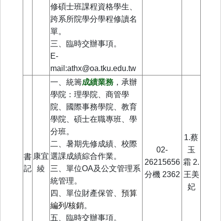
修碩士班課程資格學生、
跨系所院學分學程修讀名
單。
三、臨時交辦事項。
E-
mail:athx@oa.tku.edu.tw
一、統籌
成績業務
，承辦
學院：理學院、商管學
院、國際事務學院、教育
學院、碩士在職專班、學
分班。
1.蔡
二、暑期先修成績、校際
02-
玉
康宜
選課成績綜合作業。
書
26215656
霜 2.
記
綾
三、單位
OA及公文管理系
分機
2362
王美
統管理。
妃
四、單位財產保管、
預算
編列/核銷
。
五、臨時交辦事項。