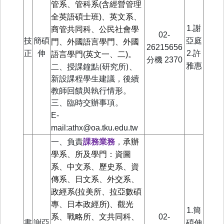
管系、
管科系(含經營管理
全英語碩士班)
、英文系、
1.謝
商管共同科、公民社會學
02-
技
簡碩
亞庭
門、外國語言學門、外國
26215656
正
伸
2.許
語言學門(英文一、二)。
分機
2370
二、授課鐘點(研究所)、
雅惠
新設課程學生建議，後續
教師回饋與執行情形。
三、臨時交辦事項。
E-
mail:athx@oa.tku.edu.tw
一、負責
課務業務
，
承辦
學系、所及學門：資圖
系、中文系、歷史系、資
傳系、日文系、外交系、
政經系(拉美所、拉亞數碩
專、日本政經所)、觀光
1.簡
系、戰略所、文共同科、
02-
書
謝亞
碩伸