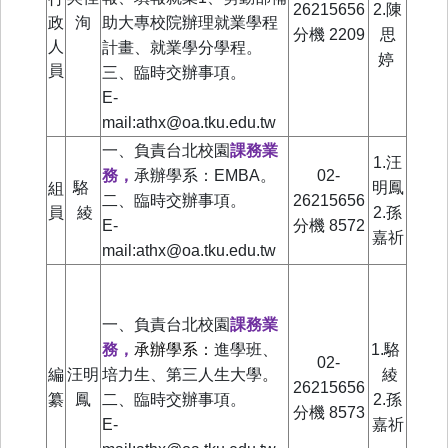
26215656
2.陳
政
洵
助大專校院辦理就業學程
分機
2209
思
人
計畫、就業學分學程。
婷
員
三、臨時交辦事項。
E-
mail:athx@oa.tku.edu.tw
一、負責台北校園
課務業
1.汪
務，
承辦學系：
EMBA。
02-
組
駱
明鳳
二、臨時交辦事項。
26215656
員
綾
2.孫
E-
分機
8572
嘉祈
mail:athx@oa.tku.edu.tw
一、負責台北校園
課務業
承辦學系：
務，
進學班、
1.駱
02-
。
編
汪明
培力生、第三人生大學
綾
26215656
纂
鳳
二、
臨時交辦事項。
2.孫
分機
8573
E-
嘉祈