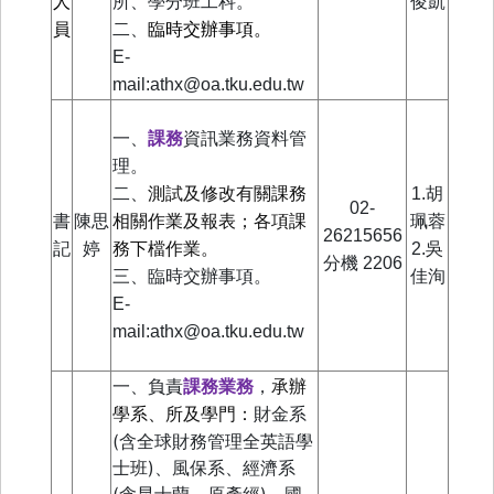
人
所、學分班工科。
俊凱
員
二、
臨時交辦事項。
E-
mail:athx@oa.tku.edu.tw
一、
課務
資訊業務資料管
理。
二、
測試及修改有關課務
1.胡
02-
書
陳思
相關作業及報表；各項課
珮蓉
26215656
記
婷
務下檔作業
。
2.吳
分機
2206
三、臨時交辦事項。
佳洵
E-
mail:athx@oa.tku.edu.tw
一、負責
課務業務
，
承辦
財金系
學系、所及學門：
(
含全球財務管理全英語學
士班
)
、風保系、經濟系
(
含昆士蘭、原產經
)
、國