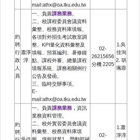
mail:athx@oa.tku.edu.tw
一、負責
課務業務
。
二、校課程委員會議資料
彙整、校務資料庫填報、
約
各項對外招生考試教室調
聘
1.吳
整、KPI量化資料彙整及
02-
行
蕭淨
佳洵
填報、預算編列、暑修鐘
26215656
政
淳
2. 胡
點、課程外審、總量課程
分機
2205
人
珮蓉
填報系統、課務相關例行
員
公告及發函。
三、臨時交辦事項。
E-
mail:athx@oa.tku.edu.tw
一、負責
課務業務，
資訊
業務資料管理
。
二、校外實習委員會議資
約
1.蕭
聘
料彙整、校務資料庫填
02-
淨淳
行
吳佳
報、填報就業1、勞動部補