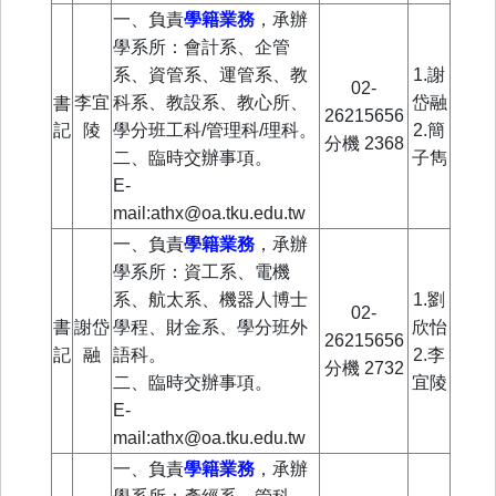
一、負責
學籍業務
，
承辦
學系所：會計系、企管
系、資管系、運管系、教
1.謝
02-
李宜
科系、教設系、教心所、
岱融
書
26215656
記
陵
學分班工科
/
管理科
/
理科。
2.簡
分機
2368
二、臨時交辦事項。
子雋
E-
mail:athx@oa.tku.edu.tw
一、負責
學籍業務
，
承辦
學系所：資工系、電機
系、航太系、機器人博士
1.劉
02-
書
謝岱
學程、財金系、學分班外
欣怡
26215656
記
融
語科。
2.李
分機
2732
二、臨時交辦事項。
宜陵
E-
mail:athx@oa.tku.edu.tw
一、負責
學籍業務
，
承辦