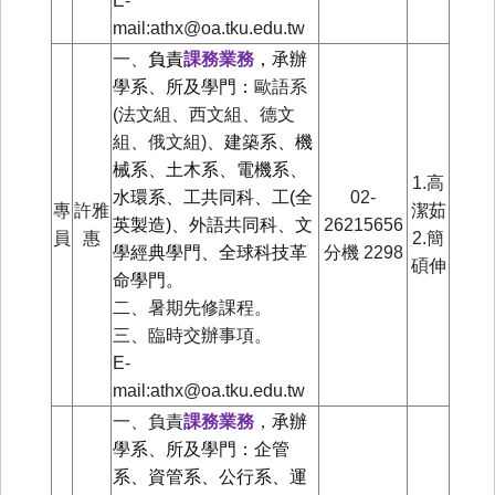
E-
mail:athx@oa.tku.edu.tw
一、
負責
課務業務
，
承辦
學系、所及學門：
歐語系
(法文組、西文組、德文
組、俄文組)
、建築系、機
械系、土木系、電機系、
1.高
水環系、工共同科、工(全
02-
專
許雅
潔茹
英製造)、外語共同科、文
26215656
員
惠
2.簡
學經典學門、全球科技革
分機
2298
碩伸
命學門。
二、暑期先修課程。
三、
臨時交辦事項。
E-
mail:athx@oa.tku.edu.tw
一、負責
課務業務
，
承辦
學系、所及學門：企管
系、資管系、公行系、運