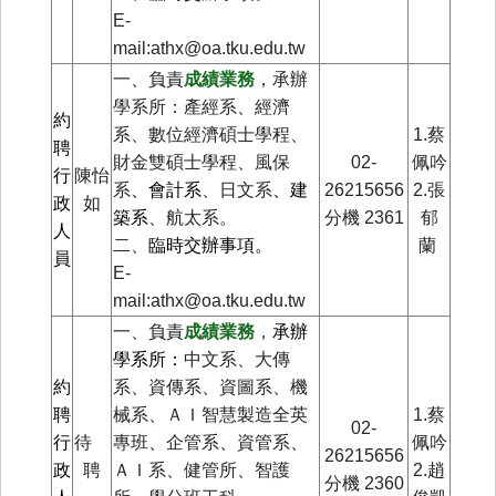
E-
mail:athx@oa.tku.edu.tw
一、負責
成績業務
，承辦
學系所：
產經系、經濟
約
系、數位經濟碩士學程、
1.蔡
聘
財金雙碩士學程
、風保
02-
佩吟
行
陳怡
、會計系
、建
系
、日文系
26215656
2.張
政
如
築系
、航太系
。
分機
2361
郁
人
二、
臨時交辦事項。
蘭
員
E-
mail:athx@oa.tku.edu.tw
承辦
一、負責
成績業務
，
學系所：
中文系、大傳
約
系、資傳系、資圖系、機
聘
械系、ＡＩ智慧製造全英
1.蔡
02-
行
待
專班、企管系、資管系、
佩吟
26215656
政
聘
ＡＩ系、健管所、智護
2.
趙
分機
2360