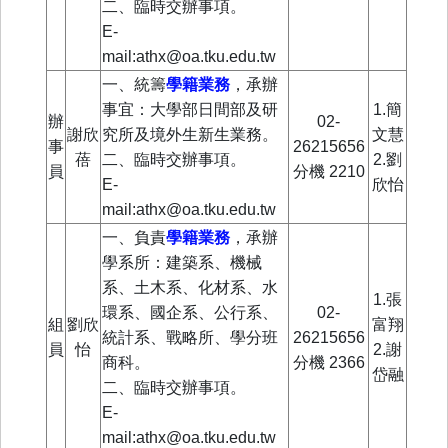
二、臨時交辦事項。
E-
mail:athx@oa.tku.edu.tw
一、統籌
學籍業務
，承辦
事宜：大學部日間部及研
1.簡
辦
02-
謝欣
究所及境外生新生業務。
文慧
事
26215656
蓓
二、臨時交辦事項。
2.劉
員
分機
2210
E-
欣怡
mail:athx@oa.tku.edu.tw
一、負責
學籍業務
，
承辦
學系所：建築系、機械
系、土木系、化材系、水
1.張
環系、國企系、公行系、
02-
組
劉欣
富翔
統計系、戰略所、學分班
26215656
員
怡
2.謝
商科。
分機
2366
岱融
二、臨時交辦事項。
E-
mail:athx@oa.tku.edu.tw