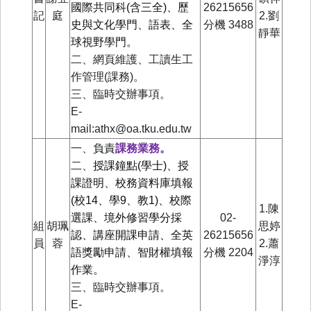
國際共同科(含三全)、歷
26215656
記
庭
2.
劉
史與文化學門、語表、全
分機
3488
靜華
球視野學門。
二、網頁維護、工讀生工
作管理(課務)。
三、臨時交辦事項。
E-
mail:athx@oa.tku.edu.tw
一、負責
課務業務。
二、
授課鐘點(學士)、授
課證明、校務資料庫填報
(校14、學9、教1)、校際
1.陳
選課、境外修習學分採
02-
組
胡珮
思婷
認、講座開課申請、全英
26215656
員
蓉
2.蕭
語獎勵申請、智財權填報
分機
2204
淨淳
作業。
三、臨時交辦事項。
E-