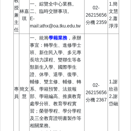
教
一、綜覽全中心業務。
1.簡
授
02-
林嘉
二、臨時交辦事項。
文慧
兼
26215656
琪
E-
2.蕭
主
分機
2359
mail:athx@oa.tku.edu.tw
淨淳
任
一、統籌
學籍業務
，
承辦
事宜：轉學生、進修學士
班、新住民入學、多元專
長培力課程、雙聯生等各
類新生入學、國際學生
證、休學、退學、復學、
輔修、雙主修、輔修、轉
1.謝
02-
專
簡文
系、學籍預警、法規報
欣蓓
26215656
員
慧
部、學籍編高、推廣教育
2.謝
分機
2367
處學分班、教育學程實
岱融
習；榮譽學程、學分學程
及三全教育證明書製作等
相關業務。