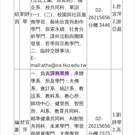
1.舒
企系、校共同科、軍訓
02-
組
劉靜
(
一
)
、
(
二
)
、校園與社區服
宜萍
26215656
務學習、藝術欣賞與創作
員
華
2.謝
分機
3446
學門、探索永續、社會分
亞庭
析學門、課外活動與團隊
發展、哲學與宗教學門。
二、臨時交辦事項。
E-
mail:athx@oa.tku.edu.tw
一、負責
課務業務
，
承辦
學系、所及學門：
大傳
系、
會計系、統計系、教
設系、教科系、教心所、
師培中心、健管所、智照
所、AI系、教育共同科、
1.劉
精準健康共同科、AI創智
02-
編
舒宜
靜華
共同科、未來學門、學習
26215656
纂
萍
2.高
與發展學門、
大學學習
分機
2375