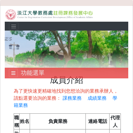
功能選單
成員介紹
為了更快速更精確地找到您想洽詢的業務承辦人，
請點選要洽詢的業務：
課務業務
成績業務
學
籍業務
職
代理
姓名
負責業務
連絡電話
稱
人