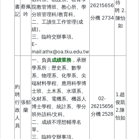
待
26215656
書
蔡佩
院教管博班、教心所、學
2.
聘
記
吟
分班管理科/教育科。
分機 2734
陳怡
二、工讀生工作管理(成
如
績)。
三、臨時交辦事項。
E-
mail:athx@oa.tku.edu.tw
一、負責
成績業務
，承辦
學系所：
歷史系、數學
系、物理系、化學系、尖
端材料學程、應用科學博
約
士班、土木系、水環系、
聘
1.趙
02-
化材系、電機系、機器人
行
張郁
俊凱
26215656
博士學程、統計系、學分
政
蘭
2.陳
分機
2528
班外語科/文科。
人
怡如
二、成績不理想輔導名
員
單。
三、臨時交辦事項。