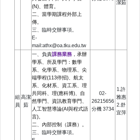
潔茹
(N)、體育。
二、當學期課程外部上
傳。
三、臨時交辦事項。
E-
mail:athx@oa.tku.edu.tw
一、負責
課務業務
，
承辦
學系、所及學門：數學
系、化學系、物理系、尖
端學程(113停招)、航太
系、化材系、資工系、理
1.許
共同科、理(應科博)、自
02-
組
高潔
雅惠
然學門、資訊教育學門、
26215656
員
茹
2.舒
人工智慧導論(AI與程式語
分機
3734
宜萍
言)。
二、內部控制（課務）。
三、臨時交辦事項。