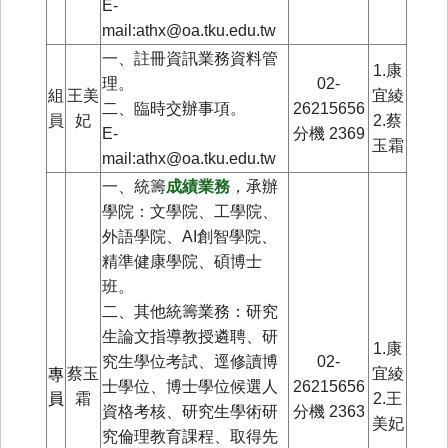
E-
mail:athx@oa.tku.edu.tw
一、註冊資訊業務資料管
1.康
理。
02-
組
王美
宜綾
二、臨時交辦事項。
26215656
員
妃
2.
蔡
E-
分機
2369
玉霜
mail:athx@oa.tku.edu.tw
一、統籌
成績業務
，承辦
學院：文學院、工學院、
外語學院、AI創智學院、
精準健康學院、碩博士
班。
二、
其他統籌業務：研究
生論文指導教授遴聘、研
1.康
究生學位考試、逕修讀博
02-
蔡玉
宜綾
專
士學位、博士學位候選人
26215656
員
霜
2.王
資格考核、研究生學術研
分機
2363
美妃
究倫理教育課程、取得先