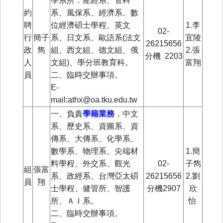
學系所：產經系、管科
約
系、風保系、經濟系、數
聘
位經濟碩士學程、英文
1.李
02-
行
簡子
系、日文系、歐語系(法文
宜陵
26215656
政
雋
組、西文組、德文組、俄
2.張
分機
2203
人
文組)、學分班教育科。
富翔
員
二、臨時交辦事項。
E-
mail:athx@oa.tku.edu.tw
一、負責
學籍業務
，
中文
系、
歷史系、
資圖系、資
傳系、
大傳系、
化學系、
數學系、物理系、尖端材
1.簡
料學程、
外交系、
觀光
02-
子雋
組
張富
系、
政經系
、台灣亞太碩
26215656
2.劉
員
翔
士學程、
健管所
、智護
分機2907
欣
所
、
ＡＩ系。
怡
二、臨時交辦事項。