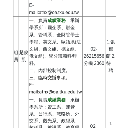
E-
mail:athx@oa.tku.edu.tw
承辦
一、
負責
成績業務
，
學系所：
國企系、財金
系、管科系、全財管學士
學程、英文系、
歐語系(法
1.張
文組、西文組、德文組、
02-
郁
組
趙俊
俄文組)
、學分班商科/理
26215656
蘭 2.
員
凱
科。
分機
2360
待
二、內部控制制度。
聘
三、臨時交辦事項。
E-
mail:athx@oa.tku.edu.tw
一、負責
，承辦
成績業務
學系所：資工系、運管
系、公行系、戰略所、外
交系、觀光系、政經系、
1.
02-
教科系、教設系、教育學